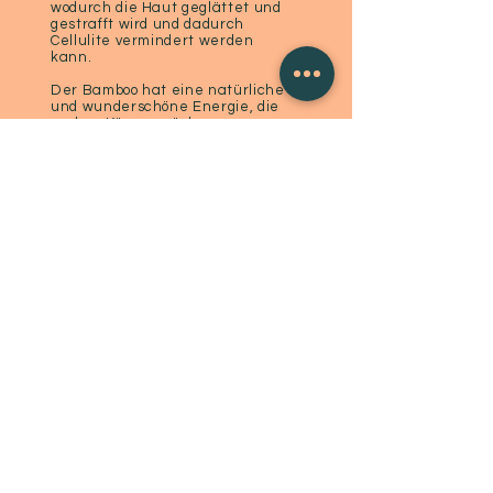
wodurch die Haut geglättet und
gestrafft wird und dadurch
Cellulite vermindert werden
kann.
Der Bamboo hat eine natürliche
und wunderschöne Energie, die
er dem Körper spürbar
weitergibt.
60 min. Teilmassage
CHF 95.-
90 min. Ganzkörpermassage
CHF 140.-
ANGEBOT
Massagepraxis Usziit
Näfels-CH |