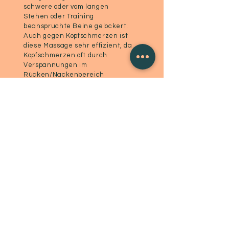
schwere oder vom langen
Stehen oder Training
beanspruchte Beine gelockert.
Auch gegen Kopfschmerzen ist
diese Massage sehr effizient, da
Kopfschmerzen oft durch
Verspannungen im
Rücken/Nackenbereich
ausgelöst werden.
60 min. Teilmassage
CHF 90.-
90 min. Ganzkörpermassage
CHF 135.-
ANGEBOT